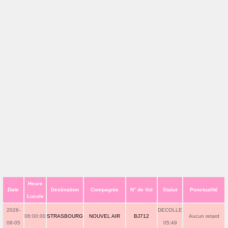
Heure
Date
Destination
Compagnie
N° de Vol
Statut
Ponctualité
Locale
2026-
DECOLLE
06:00:00
STRASBOURG
NOUVEL AIR
BJ712
Aucun retard
08-05
05:49