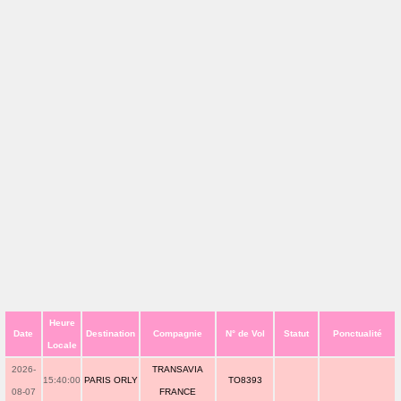
Heure
Date
Destination
Compagnie
N° de Vol
Statut
Ponctualité
Locale
2026-
TRANSAVIA
15:40:00
PARIS ORLY
TO8393
08-07
FRANCE