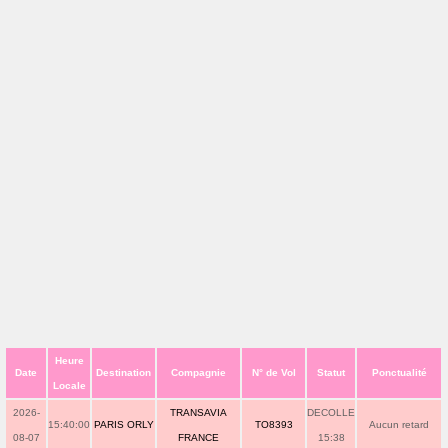
Heure
Date
Destination
Compagnie
N° de Vol
Statut
Ponctualité
Locale
2026-
TRANSAVIA
DECOLLE
15:40:00
PARIS ORLY
TO8393
Aucun retard
08-07
FRANCE
15:38