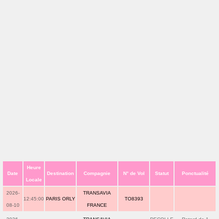
Heure
Date
Destination
Compagnie
N° de Vol
Statut
Ponctualité
Locale
2026-
TRANSAVIA
12:45:00
PARIS ORLY
TO8393
08-10
FRANCE