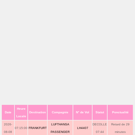
Heure
Date
Destination
Compagnie
N° de Vol
Statut
Ponctualité
Locale
2026-
LUFTHANSA
DECOLLE
Retard de 29
07:15:00
FRANKFURT
LH4407
08-08
PASSENGER
07:44
minutes