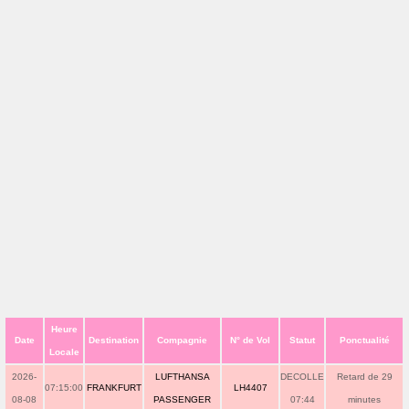
Heure
Date
Destination
Compagnie
N° de Vol
Statut
Ponctualité
Locale
2026-
LUFTHANSA
DECOLLE
Retard de 29
07:15:00
FRANKFURT
LH4407
08-08
PASSENGER
07:44
minutes