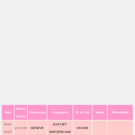
Heure
Date
Destination
Compagnie
N° de Vol
Statut
Ponctualité
Locale
2026-
EASYJET
15:10:00
GENEVE
DS1584
08-07
SWITZERLAND