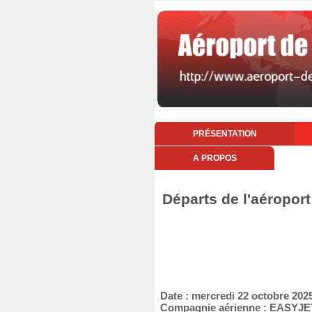
PRÉSENTATION
A PROPOS
Départs de l'aéroport
Date : mercredi 22 octobre 202
Compagnie aérienne : EASYJ