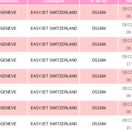
estination
Compagnie
N° de Vol
Sta
DEC
GENEVE
EASYJET SWITZERLAND
DS1584
09
DEC
GENEVE
EASYJET SWITZERLAND
DS1584
09
DEC
GENEVE
EASYJET SWITZERLAND
DS1584
08
DEC
GENEVE
EASYJET SWITZERLAND
DS1584
17
DEC
GENEVE
EASYJET SWITZERLAND
DS1584
09
DEC
GENEVE
EASYJET SWITZERLAND
DS1584
09
DEC
GENEVE
EASYJET SWITZERLAND
DS1584
08
DEC
GENEVE
EASYJET SWITZERLAND
DS1584
15