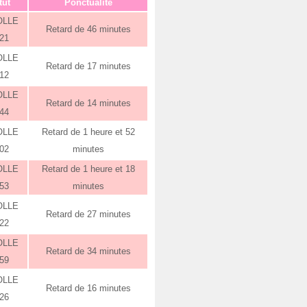
tut
Ponctualité
OLLE
Retard de 46 minutes
:21
OLLE
Retard de 17 minutes
:12
OLLE
Retard de 14 minutes
:44
OLLE
Retard de 1 heure et 52
:02
minutes
OLLE
Retard de 1 heure et 18
:53
minutes
OLLE
Retard de 27 minutes
:22
OLLE
Retard de 34 minutes
:59
OLLE
Retard de 16 minutes
:26