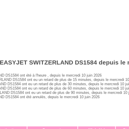
 EASYJET SWITZERLAND DS1584 depuis le me
584 ont été à l'heure , depuis le mercredi 10 juin 2026
 DS1584 ont eu un retard de plus de 15 minutes, depuis le mercredi 10 
1584 ont eu un retard de plus de 30 minutes, depuis le mercredi 10 ju
1584 ont eu un retard de plus de 60 minutes, depuis le mercredi 10 ju
DS1584 ont eu un retard de plus de 90 minutes, depuis le mercredi 10 j
1584 ont été annulés, depuis le mercredi 10 juin 2026