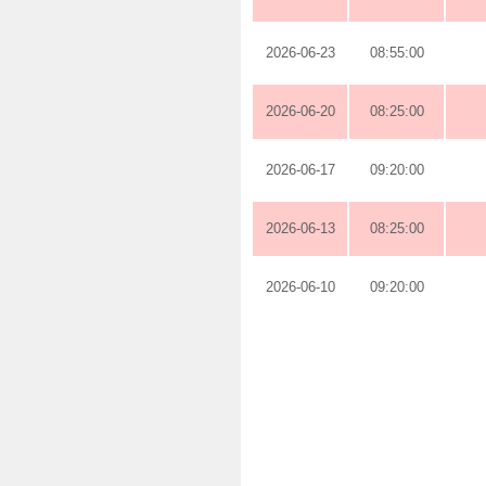
2026-06-23
08:55:00
2026-06-20
08:25:00
2026-06-17
09:20:00
2026-06-13
08:25:00
2026-06-10
09:20:00