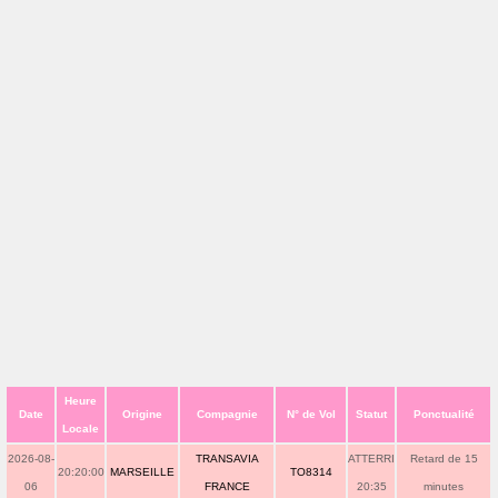
Heure
Date
Origine
Compagnie
N° de Vol
Statut
Ponctualité
Locale
2026-08-
TRANSAVIA
ATTERRI
Retard de 15
20:20:00
MARSEILLE
TO8314
06
FRANCE
20:35
minutes