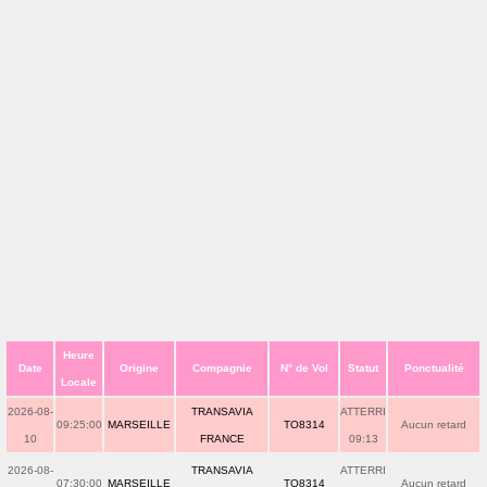
Heure
Date
Origine
Compagnie
N° de Vol
Statut
Ponctualité
Locale
2026-08-
TRANSAVIA
ATTERRI
09:25:00
MARSEILLE
TO8314
Aucun retard
10
FRANCE
09:13
2026-08-
TRANSAVIA
ATTERRI
07:30:00
MARSEILLE
TO8314
Aucun retard