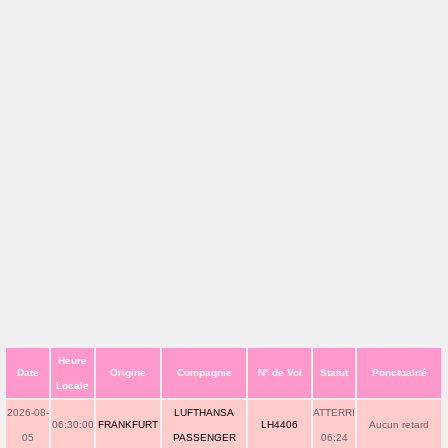
Heure
Date
Origine
Compagnie
N° de Vol
Statut
Ponctualité
Locale
2026-08-
LUFTHANSA
ATTERRI
06:30:00
FRANKFURT
LH4406
Aucun retard
05
PASSENGER
06:24