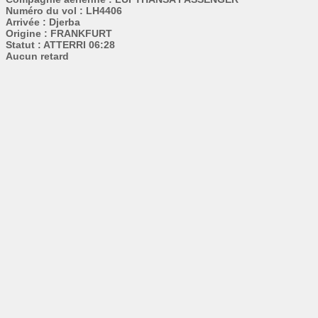
Numéro du vol : LH4406
Arrivée : Djerba
Origine : FRANKFURT
Statut : ATTERRI 06:28
Aucun retard