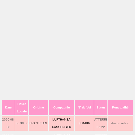
Heure
Date
Origine
Compagnie
N° de Vol
Statut
Ponctualité
Locale
2026-08-
LUFTHANSA
ATTERRI
06:30:00
FRANKFURT
LH4406
Aucun retard
08
PASSENGER
06:22