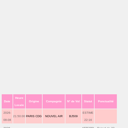
Heure
Date
Origine
Compagnie
N° de Vol
Statut
Ponctualité
Locale
2026-
ESTIME
21:50:00
PARIS CDG
NOUVEL AIR
BJ509
08-08
22:16