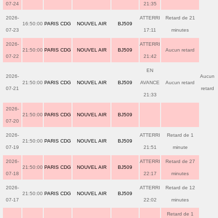
07-24
21:35
2026-
ATTERRI
Retard de 21
16:50:00
PARIS CDG
NOUVEL AIR
BJ509
07-23
17:11
minutes
2026-
ATTERRI
21:50:00
PARIS CDG
NOUVEL AIR
BJ509
Aucun retard
07-22
21:42
EN
2026-
Aucun
21:50:00
PARIS CDG
NOUVEL AIR
BJ509
AVANCE
Aucun retard
07-21
retard
21:33
2026-
21:50:00
PARIS CDG
NOUVEL AIR
BJ509
07-20
2026-
ATTERRI
Retard de 1
21:50:00
PARIS CDG
NOUVEL AIR
BJ509
07-19
21:51
minute
2026-
ATTERRI
Retard de 27
21:50:00
PARIS CDG
NOUVEL AIR
BJ509
07-18
22:17
minutes
2026-
ATTERRI
Retard de 12
21:50:00
PARIS CDG
NOUVEL AIR
BJ509
07-17
22:02
minutes
Retard de 1