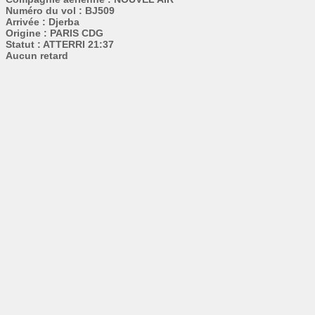
Numéro du vol : BJ509
Arrivée : Djerba
Origine : PARIS CDG
Statut : ATTERRI 21:37
Aucun retard