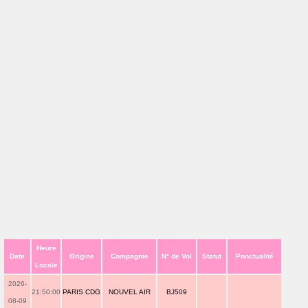
Heure
Date
Origine
Compagnie
N° de Vol
Statut
Ponctualité
Locale
2026-
21:50:00
PARIS CDG
NOUVEL AIR
BJ509
08-09