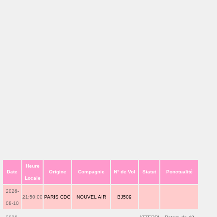
Heure
Date
Origine
Compagnie
N° de Vol
Statut
Ponctualité
Locale
2026-
21:50:00
PARIS CDG
NOUVEL AIR
BJ509
08-10