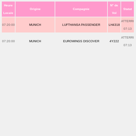
Heure
N° de
Origine
Compagnie
Statut
Locale
Vol
ATTERRI
07:20:00
MUNICH
LUFTHANSA PASSENGER
LH4318
07:13
ATTERRI
07:20:00
MUNICH
EUROWINGS DISCOVER
4Y222
07:13