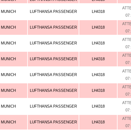
ATT
MUNICH
LUFTHANSA PASSENGER
LH4318
07
ATT
MUNICH
LUFTHANSA PASSENGER
LH4318
07
ATT
MUNICH
LUFTHANSA PASSENGER
LH4318
07
ATT
MUNICH
LUFTHANSA PASSENGER
LH4318
07
ATT
MUNICH
LUFTHANSA PASSENGER
LH4318
07
ATT
MUNICH
LUFTHANSA PASSENGER
LH4318
07
ATT
MUNICH
LUFTHANSA PASSENGER
LH4318
07
ATT
MUNICH
LUFTHANSA PASSENGER
LH4318
07