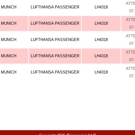
ATT
MUNICH
LUFTHANSA PASSENGER
LH4318
07
ATT
MUNICH
LUFTHANSA PASSENGER
LH4318
07
ATT
MUNICH
LUFTHANSA PASSENGER
LH4318
07
ATT
MUNICH
LUFTHANSA PASSENGER
LH4318
07
ATT
MUNICH
LUFTHANSA PASSENGER
LH4318
07