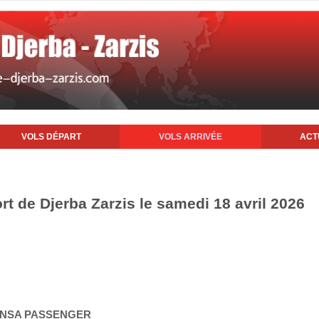
VOLS DÉPART
VOLS ARRIVÉE
ACT
ort de Djerba Zarzis le samedi 18 avril 2026
HANSA PASSENGER