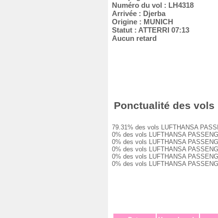
Numéro du vol : LH4318
Arrivée : Djerba
Origine : MUNICH
Statut : ATTERRI 07:13
Aucun retard
Ponctualité des vol
79.31% des vols LUFTHANSA PASSENGE
0% des vols LUFTHANSA PASSENGER LH
0% des vols LUFTHANSA PASSENGER LH
0% des vols LUFTHANSA PASSENGER LH
0% des vols LUFTHANSA PASSENGER LH
0% des vols LUFTHANSA PASSENGER LH