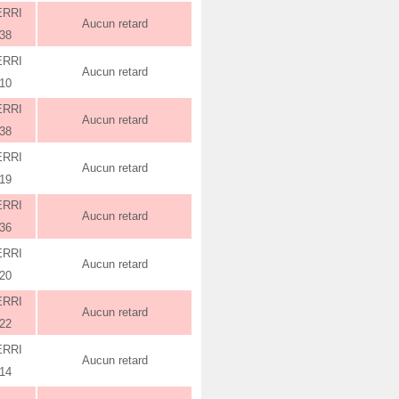
ERRI
Aucun retard
:38
ERRI
Aucun retard
:10
ERRI
Aucun retard
:38
ERRI
Aucun retard
:19
ERRI
Aucun retard
:36
ERRI
Aucun retard
:20
ERRI
Aucun retard
:22
ERRI
Aucun retard
:14