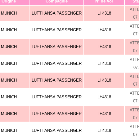
Origine
Compagnie
N° de Vol
Sta
ATT
MUNICH
LUFTHANSA PASSENGER
LH4318
07
ATT
MUNICH
LUFTHANSA PASSENGER
LH4318
07
ATT
MUNICH
LUFTHANSA PASSENGER
LH4318
07
ATT
MUNICH
LUFTHANSA PASSENGER
LH4318
07
ATT
MUNICH
LUFTHANSA PASSENGER
LH4318
07
ATT
MUNICH
LUFTHANSA PASSENGER
LH4318
07
ATT
MUNICH
LUFTHANSA PASSENGER
LH4318
07
ATT
MUNICH
LUFTHANSA PASSENGER
LH4318
07