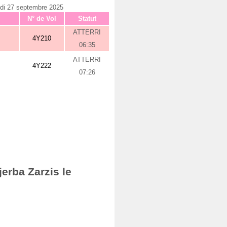
di 27 septembre 2025
N° de Vol
Statut
ATTERRI
4Y210
06:35
ATTERRI
4Y222
07:26
erba Zarzis le