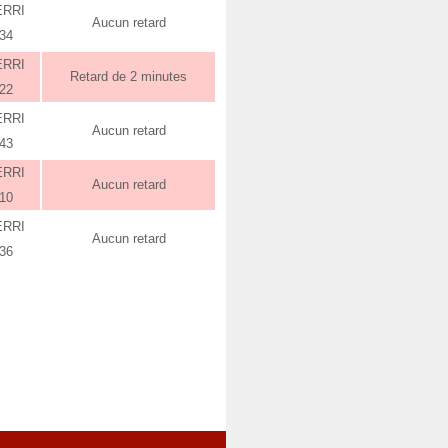
ERRI
Aucun retard
:34
ERRI
Retard de 2 minutes
:22
ERRI
Aucun retard
:43
ERRI
Aucun retard
:10
ERRI
Aucun retard
:36