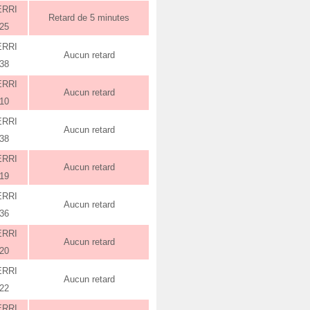
ERRI
Retard de 5 minutes
:25
ERRI
Aucun retard
:38
ERRI
Aucun retard
:10
ERRI
Aucun retard
:38
ERRI
Aucun retard
:19
ERRI
Aucun retard
:36
ERRI
Aucun retard
:20
ERRI
Aucun retard
:22
ERRI