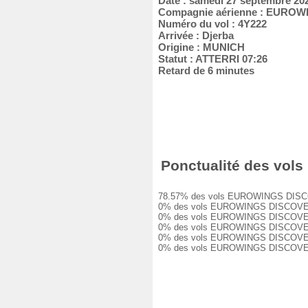
Date : samedi 27 septembre 20
Compagnie aérienne : EURO
Numéro du vol : 4Y222
Arrivée : Djerba
Origine : MUNICH
Statut : ATTERRI 07:26
Retard de 6 minutes
Ponctualité des vols
78.57% des vols EUROWINGS DISCOVER 
0% des vols EUROWINGS DISCOVER 4Y22
0% des vols EUROWINGS DISCOVER 4Y22
0% des vols EUROWINGS DISCOVER 4Y22
0% des vols EUROWINGS DISCOVER 4Y22
0% des vols EUROWINGS DISCOVER 4Y2