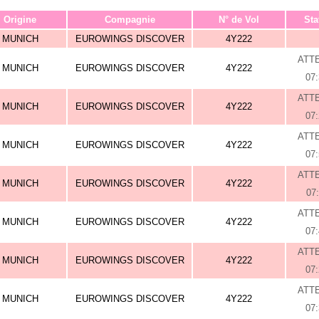
Origine
Compagnie
N° de Vol
Sta
MUNICH
EUROWINGS DISCOVER
4Y222
ATT
MUNICH
EUROWINGS DISCOVER
4Y222
07
ATT
MUNICH
EUROWINGS DISCOVER
4Y222
07
ATT
MUNICH
EUROWINGS DISCOVER
4Y222
07
ATT
MUNICH
EUROWINGS DISCOVER
4Y222
07
ATT
MUNICH
EUROWINGS DISCOVER
4Y222
07
ATT
MUNICH
EUROWINGS DISCOVER
4Y222
07
ATT
MUNICH
EUROWINGS DISCOVER
4Y222
07