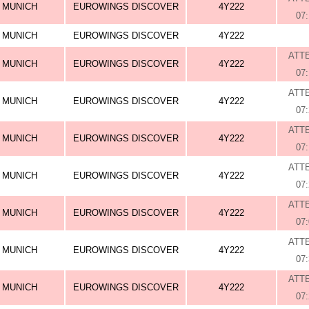
MUNICH
EUROWINGS DISCOVER
4Y222
07
MUNICH
EUROWINGS DISCOVER
4Y222
ATT
MUNICH
EUROWINGS DISCOVER
4Y222
07
ATT
MUNICH
EUROWINGS DISCOVER
4Y222
07
ATT
MUNICH
EUROWINGS DISCOVER
4Y222
07
ATT
MUNICH
EUROWINGS DISCOVER
4Y222
07
ATT
MUNICH
EUROWINGS DISCOVER
4Y222
07
ATT
MUNICH
EUROWINGS DISCOVER
4Y222
07
ATT
MUNICH
EUROWINGS DISCOVER
4Y222
07