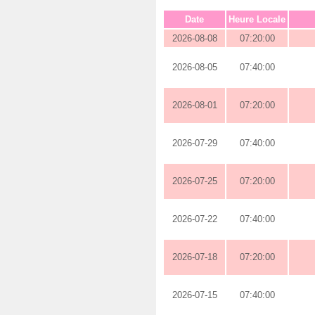
Date
Heure Locale
2026-08-08
07:20:00
2026-08-05
07:40:00
2026-08-01
07:20:00
2026-07-29
07:40:00
2026-07-25
07:20:00
2026-07-22
07:40:00
2026-07-18
07:20:00
2026-07-15
07:40:00