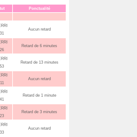
tut
Ponctualité
ERRI
Aucun retard
:31
ERRI
Retard de 6 minutes
:26
ERRI
Retard de 13 minutes
:53
ERRI
Aucun retard
:11
ERRI
Retard de 1 minute
:41
ERRI
Retard de 3 minutes
:23
ERRI
Aucun retard
:33