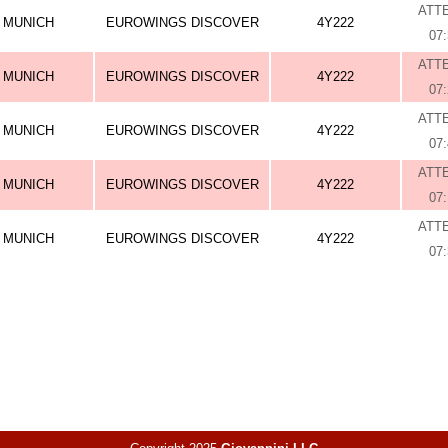
ATT
MUNICH
EUROWINGS DISCOVER
4Y222
07
ATT
MUNICH
EUROWINGS DISCOVER
4Y222
07
ATT
MUNICH
EUROWINGS DISCOVER
4Y222
07
ATT
MUNICH
EUROWINGS DISCOVER
4Y222
07
ATT
MUNICH
EUROWINGS DISCOVER
4Y222
07