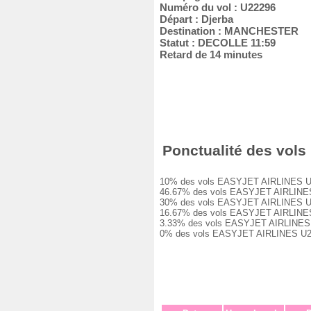
Numéro du vol : U22296
Départ : Djerba
Destination : MANCHESTER
Statut : DECOLLE 11:59
Retard de 14 minutes
Ponctualité des vols
10% des vols EASYJET AIRLINES U2229
46.67% des vols EASYJET AIRLINES U2
30% des vols EASYJET AIRLINES U2229
16.67% des vols EASYJET AIRLINES U2
3.33% des vols EASYJET AIRLINES U22
0% des vols EASYJET AIRLINES U2229