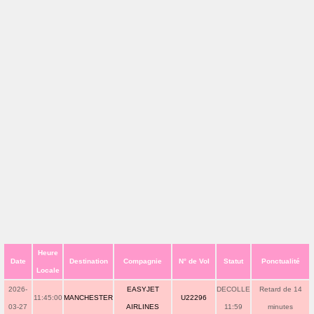
Heure
Date
Destination
Compagnie
N° de Vol
Statut
Ponctualité
Locale
2026-
EASYJET
DECOLLE
Retard de 14
11:45:00
MANCHESTER
U22296
03-27
AIRLINES
11:59
minutes