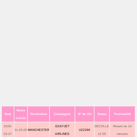
Heure
Date
Destination
Compagnie
N° de Vol
Statut
Ponctualité
Locale
2026-
EASYJET
DECOLLE
Retard de 14
11:45:00
MANCHESTER
U22296
03-27
AIRLINES
11:59
minutes