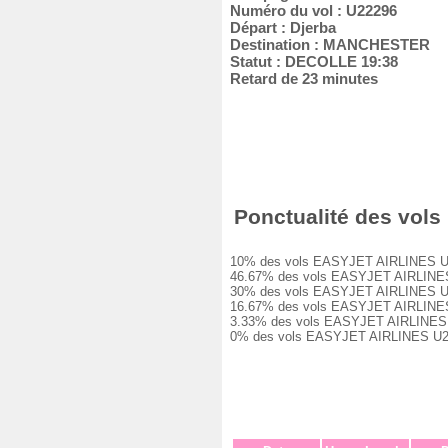
Numéro du vol : U22296
Départ : Djerba
Destination : MANCHESTER
Statut : DECOLLE 19:38
Retard de 23 minutes
Ponctualité des vols
10% des vols EASYJET AIRLINES U2229
46.67% des vols EASYJET AIRLINES U2
30% des vols EASYJET AIRLINES U2229
16.67% des vols EASYJET AIRLINES U2
3.33% des vols EASYJET AIRLINES U22
0% des vols EASYJET AIRLINES U2229