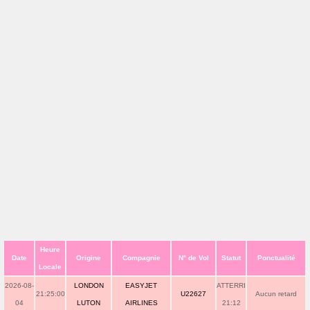
Heure
Date
Origine
Compagnie
N° de Vol
Statut
Ponctualité
Locale
2026-08-
LONDON
EASYJET
ATTERRI
21:25:00
U22627
Aucun retard
04
LUTON
AIRLINES
21:12