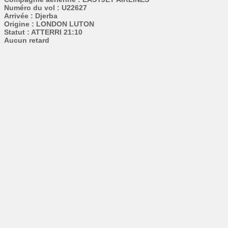
Numéro du vol : U22627
Arrivée : Djerba
Origine : LONDON LUTON
Statut : ATTERRI 21:10
Aucun retard