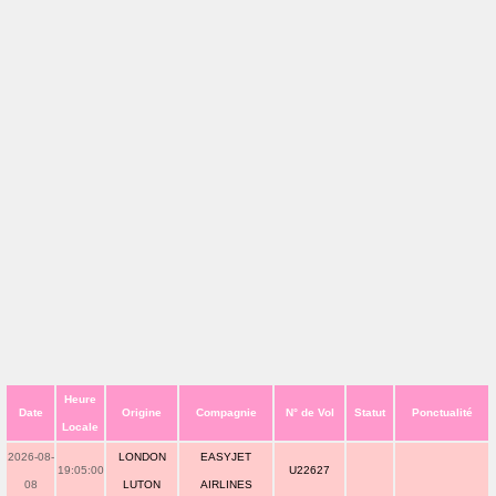
Heure
Date
Origine
Compagnie
N° de Vol
Statut
Ponctualité
Locale
2026-08-
LONDON
EASYJET
19:05:00
U22627
08
LUTON
AIRLINES