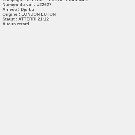
Numéro du vol : U22627
Arrivée : Djerba
Origine : LONDON LUTON
Statut : ATTERRI 21:12
Aucun retard