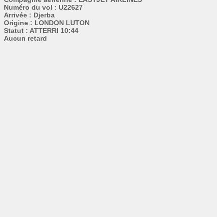
Numéro du vol : U22627
Arrivée : Djerba
Origine : LONDON LUTON
Statut : ATTERRI 10:44
Aucun retard