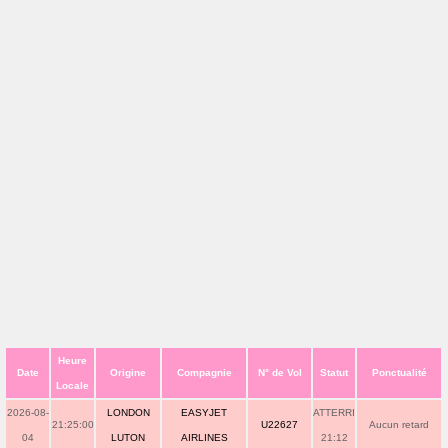
Heure
Date
Origine
Compagnie
N° de Vol
Statut
Ponctualité
Locale
2026-08-
LONDON
EASYJET
ATTERRI
21:25:00
U22627
Aucun retard
04
LUTON
AIRLINES
21:12