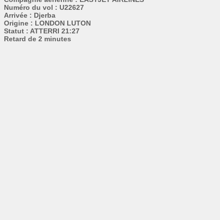
Numéro du vol : U22627
Arrivée : Djerba
Origine : LONDON LUTON
Statut : ATTERRI 21:27
Retard de 2 minutes