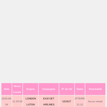
Heure
Date
Origine
Compagnie
N° de Vol
Statut
Ponctualité
Locale
2026-08-
LONDON
EASYJET
ATTERRI
21:25:00
U22627
Aucun retard
04
LUTON
AIRLINES
21:12