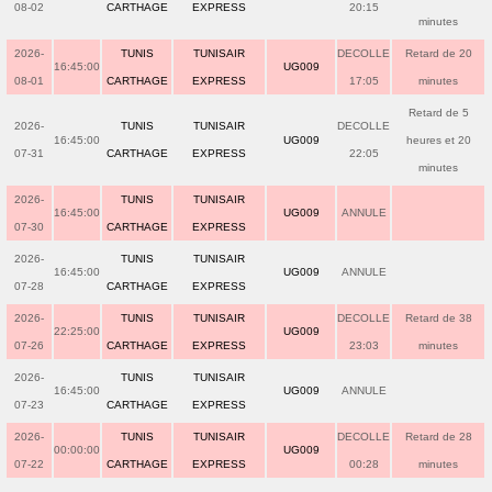
08-02
CARTHAGE
EXPRESS
20:15
minutes
2026-
TUNIS
TUNISAIR
DECOLLE
Retard de 20
16:45:00
UG009
08-01
CARTHAGE
EXPRESS
17:05
minutes
Retard de 5
2026-
TUNIS
TUNISAIR
DECOLLE
16:45:00
UG009
heures et 20
07-31
CARTHAGE
EXPRESS
22:05
minutes
2026-
TUNIS
TUNISAIR
16:45:00
UG009
ANNULE
07-30
CARTHAGE
EXPRESS
2026-
TUNIS
TUNISAIR
16:45:00
UG009
ANNULE
07-28
CARTHAGE
EXPRESS
2026-
TUNIS
TUNISAIR
DECOLLE
Retard de 38
22:25:00
UG009
07-26
CARTHAGE
EXPRESS
23:03
minutes
2026-
TUNIS
TUNISAIR
16:45:00
UG009
ANNULE
07-23
CARTHAGE
EXPRESS
2026-
TUNIS
TUNISAIR
DECOLLE
Retard de 28
00:00:00
UG009
07-22
CARTHAGE
EXPRESS
00:28
minutes