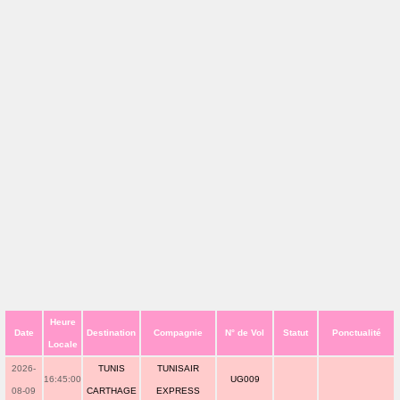
Heure
Date
Destination
Compagnie
N° de Vol
Statut
Ponctualité
Locale
2026-
TUNIS
TUNISAIR
16:45:00
UG009
08-09
CARTHAGE
EXPRESS