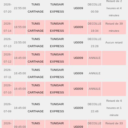
Retard de 2
2026-
TUNIS
TUNISAIR
DECOLLE
22:55:00
UG009
heures et 4
07-20
CARTHAGE
EXPRESS
00:59
minutes
2026-
TUNIS
TUNISAIR
DECOLLE
Retard de 39
18:55:00
UG009
07-14
CARTHAGE
EXPRESS
19:34
minutes
2026-
TUNIS
TUNISAIR
DECOLLE
23:55:00
UG009
Aucun retard
07-13
CARTHAGE
EXPRESS
23:28
2026-
TUNIS
TUNISAIR
16:45:00
UG009
ANNULE
07-12
CARTHAGE
EXPRESS
2026-
TUNIS
TUNISAIR
16:45:00
UG009
ANNULE
07-11
CARTHAGE
EXPRESS
2026-
TUNIS
TUNISAIR
16:45:00
UG009
ANNULE
07-10
CARTHAGE
EXPRESS
Retard de 6
2026-
TUNIS
TUNISAIR
DECOLLE
16:45:00
UG009
heures et 1
07-09
CARTHAGE
EXPRESS
22:46
minute
2026-
TUNIS
TUNISAIR
DECOLLE
Retard de 33
09:45:00
UG009