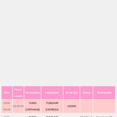
Heure
Date
Destination
Compagnie
N° de Vol
Statut
Ponctualité
Locale
2026-
TUNIS
TUNISAIR
16:45:00
UG009
08-09
CARTHAGE
EXPRESS