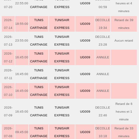
22:55:00
UG009
heures et 4
07-20
CARTHAGE
EXPRESS
00:59
minutes
2026-
TUNIS
TUNISAIR
DECOLLE
Retard de 39
18:55:00
UG009
07-14
CARTHAGE
EXPRESS
19:34
minutes
2026-
TUNIS
TUNISAIR
DECOLLE
23:55:00
UG009
Aucun retard
07-13
CARTHAGE
EXPRESS
23:28
2026-
TUNIS
TUNISAIR
16:45:00
UG009
ANNULE
07-12
CARTHAGE
EXPRESS
2026-
TUNIS
TUNISAIR
16:45:00
UG009
ANNULE
07-11
CARTHAGE
EXPRESS
2026-
TUNIS
TUNISAIR
16:45:00
UG009
ANNULE
07-10
CARTHAGE
EXPRESS
Retard de 6
2026-
TUNIS
TUNISAIR
DECOLLE
16:45:00
UG009
heures et 1
07-09
CARTHAGE
EXPRESS
22:46
minute
2026-
TUNIS
TUNISAIR
DECOLLE
Retard de 33
09:45:00
UG009
07-08
CARTHAGE
EXPRESS
10:18
minutes