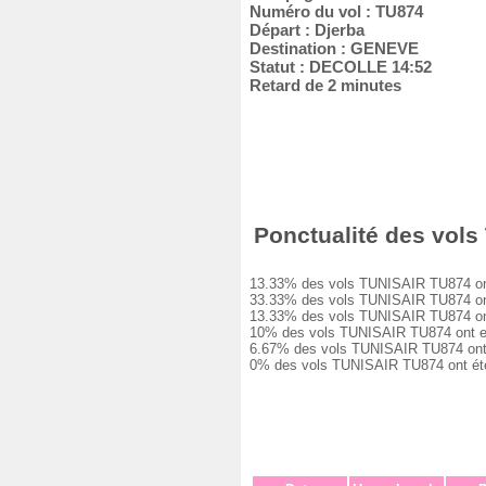
Numéro du vol : TU874
Départ : Djerba
Destination : GENEVE
Statut : DECOLLE 14:52
Retard de 2 minutes
Ponctualité des vols 
13.33% des vols TUNISAIR TU874 ont ét
33.33% des vols TUNISAIR TU874 ont e
13.33% des vols TUNISAIR TU874 ont e
10% des vols TUNISAIR TU874 ont eu u
6.67% des vols TUNISAIR TU874 ont eu
0% des vols TUNISAIR TU874 ont été a