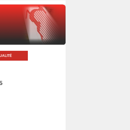
UALITÉ
5