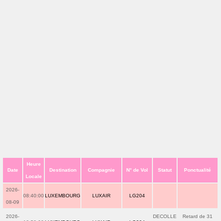
Heure
Date
Destination
Compagnie
N° de Vol
Statut
Ponctualité
Locale
2026-
08:40:00
LUXEMBOURG
LUXAIR
LG204
08-09
2026-
DECOLLE
Retard de 31