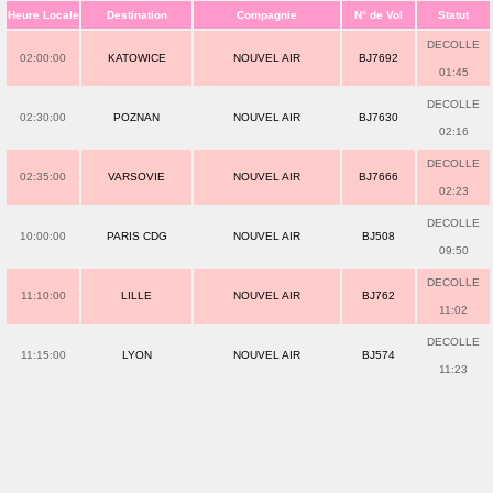
Heure Locale
Destination
Compagnie
N° de Vol
Statut
DECOLLE
02:00:00
KATOWICE
NOUVEL AIR
BJ7692
01:45
DECOLLE
02:30:00
POZNAN
NOUVEL AIR
BJ7630
02:16
DECOLLE
02:35:00
VARSOVIE
NOUVEL AIR
BJ7666
02:23
DECOLLE
10:00:00
PARIS CDG
NOUVEL AIR
BJ508
09:50
DECOLLE
11:10:00
LILLE
NOUVEL AIR
BJ762
11:02
DECOLLE
11:15:00
LYON
NOUVEL AIR
BJ574
11:23