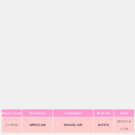
Heure Locale
Destination
Compagnie
N° de Vol
Statut
DECOLLE
17:45:00
WROCLAW
NOUVEL AIR
BJ7670
17:58