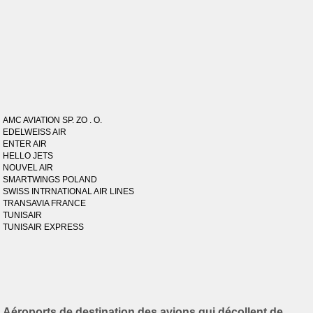
AMC AVIATION SP. ZO . O.
EDELWEISS AIR
ENTER AIR
HELLO JETS
NOUVEL AIR
SMARTWINGS POLAND
SWISS INTRNATIONAL AIR LINES
TRANSAVIA FRANCE
TUNISAIR
TUNISAIR EXPRESS
Aéroports de destination des avions qui décollent de