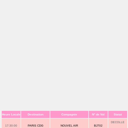
Heure Locale
Destination
Compagnie
N° de Vol
Statut
DECOLLE
17:30:00
PARIS CDG
NOUVEL AIR
BJ702