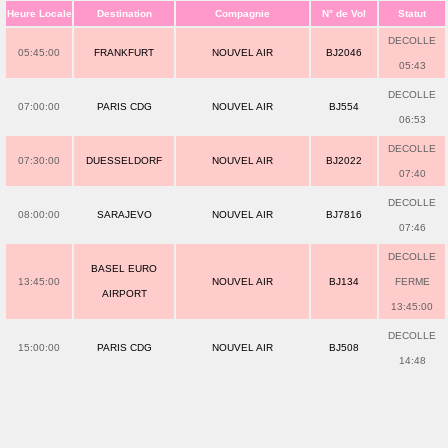
Heure Locale
Destination
Compagnie
N° de Vol
Statut
DECOLLE
05:45:00
FRANKFURT
NOUVEL AIR
BJ2046
05:43
DECOLLE
07:00:00
PARIS CDG
NOUVEL AIR
BJ554
06:53
DECOLLE
07:30:00
DUESSELDORF
NOUVEL AIR
BJ2022
07:40
DECOLLE
08:00:00
SARAJEVO
NOUVEL AIR
BJ7816
07:46
DECOLLE
BASEL EURO
13:45:00
NOUVEL AIR
BJ134
FERME
AIRPORT
13:45:00
DECOLLE
15:00:00
PARIS CDG
NOUVEL AIR
BJ508
14:48