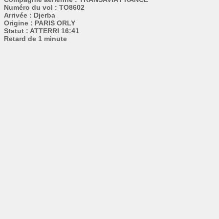
Numéro du vol : TO8602
Arrivée : Djerba
Origine : PARIS ORLY
Statut : ATTERRI 16:41
Retard de 1 minute