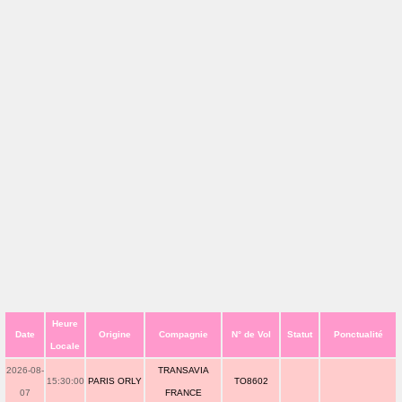
Heure
Date
Origine
Compagnie
N° de Vol
Statut
Ponctualité
Locale
2026-08-
TRANSAVIA
15:30:00
PARIS ORLY
TO8602
07
FRANCE