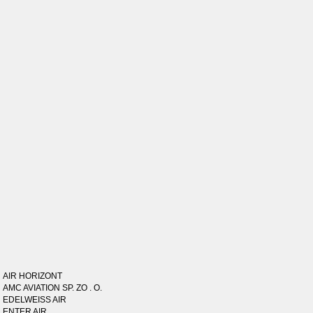
AIR HORIZONT
AMC AVIATION SP. ZO . O.
EDELWEISS AIR
ENTER AIR