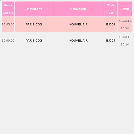
Heure
N° de
Destination
Compagnie
Statut
Locale
Vol
DECOLLE
10:45:00
PARIS CDG
NOUVEL AIR
BJ508
10:54
DECOLLE
15:00:00
PARIS CDG
NOUVEL AIR
BJ554
15:14