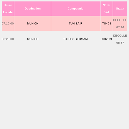
Heure
N° de
Destination
Compagnie
Statut
Locale
Vol
DECOLLE
07:10:00
MUNICH
TUNISAIR
TU498
07:14
DECOLLE
08:20:00
MUNICH
TUI FLY GERMANI
X36579
08:57