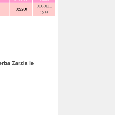
DECOLLE
U22288
10:56
rba Zarzis le