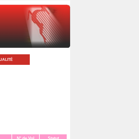
UALITÉ
N° de Vol
Statut