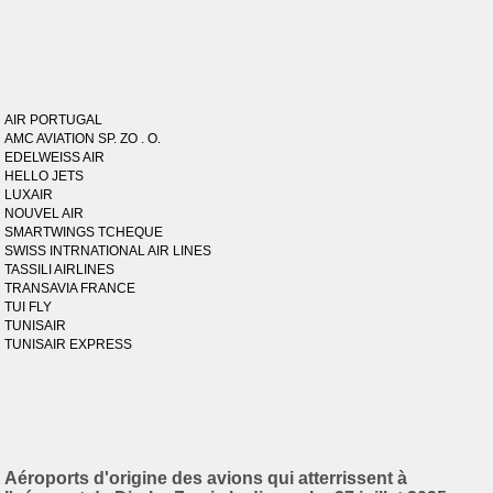
AIR PORTUGAL
AMC AVIATION SP. ZO . O.
EDELWEISS AIR
HELLO JETS
LUXAIR
NOUVEL AIR
SMARTWINGS TCHEQUE
SWISS INTRNATIONAL AIR LINES
TASSILI AIRLINES
TRANSAVIA FRANCE
TUI FLY
TUNISAIR
TUNISAIR EXPRESS
Aéroports d'origine des avions qui atterrissent à