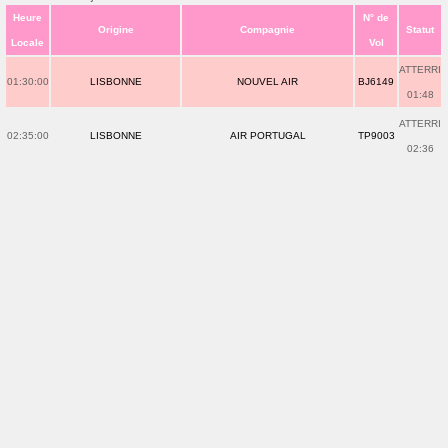
Heure
N° de
Origine
Compagnie
Statut
Locale
Vol
ATTERRI
01:30:00
LISBONNE
NOUVEL AIR
BJ6149
01:48
ATTERRI
02:35:00
LISBONNE
AIR PORTUGAL
TP9003
02:36