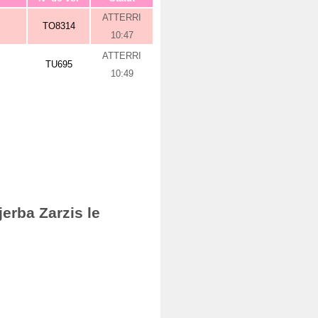
ATTERRI
TO8314
10:47
ATTERRI
TU695
10:49
erba Zarzis le