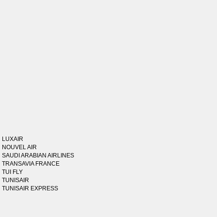
LUXAIR
NOUVEL AIR
SAUDI ARABIAN AIRLINES
TRANSAVIA FRANCE
TUI FLY
TUNISAIR
TUNISAIR EXPRESS