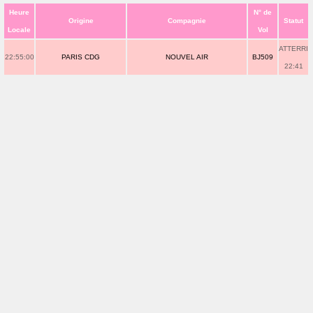
Heure
N° de
Origine
Compagnie
Statut
Locale
Vol
ATTERRI
22:55:00
PARIS CDG
NOUVEL AIR
BJ509
22:41