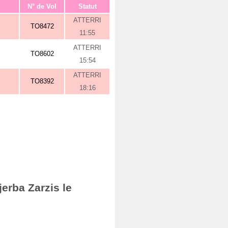
N° de Vol
Statut
ATTERRI
TO8472
11:55
ATTERRI
TO8602
15:54
ATTERRI
TO8392
18:16
erba Zarzis le