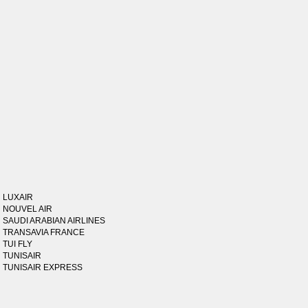
LUXAIR
NOUVEL AIR
SAUDI ARABIAN AIRLINES
TRANSAVIA FRANCE
TUI FLY
TUNISAIR
TUNISAIR EXPRESS