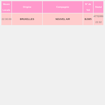
Heure
N° de
Origine
Compagnie
Statut
Locale
Vol
ATTERRI
22:30:00
BRUXELLES
NOUVEL AIR
BJ385
22:32