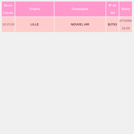
Heure
N° de
Origine
Compagnie
Statut
Locale
Vol
ATTERRI
18:15:00
LILLE
NOUVEL AIR
BJ763
18:08