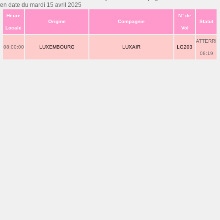
en date du mardi 15 avril 2025
Heure
N° de
Origine
Compagnie
Statut
Locale
Vol
ATTERRI
08:00:00
LUXEMBOURG
LUXAIR
LG203
08:19