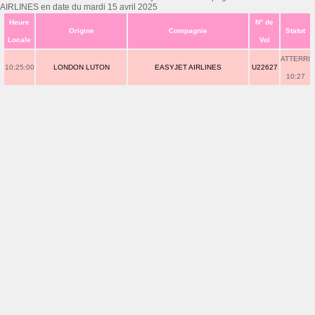
AIRLINES en date du mardi 15 avril 2025
Heure
N° de
Origine
Compagnie
Statut
Locale
Vol
ATTERRI
10:25:00
LONDON LUTON
EASYJET AIRLINES
U22627
10:27