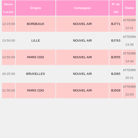
Heure
N° de
Origine
Compagnie
Statut
Locale
Vol
ATTERRI
12:15:00
BORDEAUX
NOUVEL AIR
BJ771
12:11
ATTERRI
13:50:00
LILLE
NOUVEL AIR
BJ763
13:38
ATTERRI
14:50:00
PARIS CDG
NOUVEL AIR
BJ555
14:44
ATTERRI
20:25:00
BRUXELLES
NOUVEL AIR
BJ385
20:21
ATTERRI
21:50:00
PARIS CDG
NOUVEL AIR
BJ509
22:03