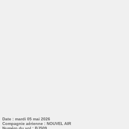
Date : mardi 05 mai 2026
Compagnie aérienne : NOUVEL AIR
Numéro du vol : BJ509