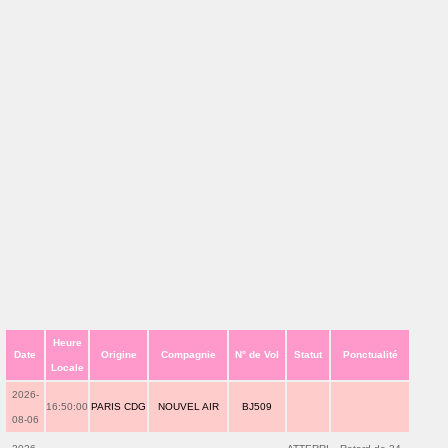
Heure
Date
Origine
Compagnie
N° de Vol
Statut
Ponctualité
Locale
2026-
16:50:00
PARIS CDG
NOUVEL AIR
BJ509
08-06