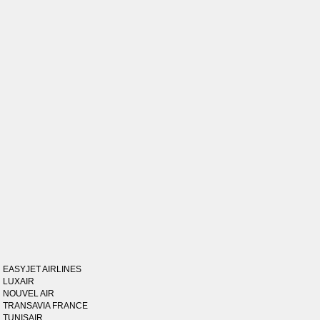
EASYJET AIRLINES
LUXAIR
NOUVEL AIR
TRANSAVIA FRANCE
TUNISAIR